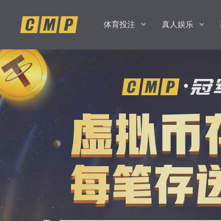
体育投注
真人娱乐
返水
返水
返水
返水
高达
高达
高达
高达
时时彩、PK10、香港彩
老虎机，捕鱼，真人
扫码
下
1.0
1.0
1.10
1.20
各种玩法任你玩
多款经典游戏
%
%
%
%