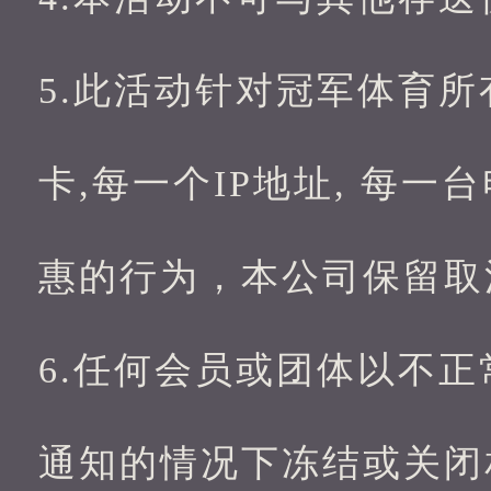
5.此活动针对冠军体育所有
卡,每一个IP地址, 每
惠的行为，本公司保留取
6.任何会员或团体以不
通知的情况下冻结或关闭