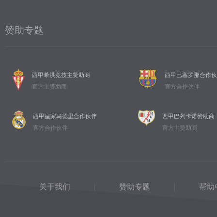
赞助专题
西甲希洪竞技主赞助商
西甲巴塞罗那合作伙
官方主赞助商
官方合作伙伴
西甲皇家马德里合作伙伴
西甲巴列卡诺赞助商
官方合作伙伴
官方主赞助商
关于我们
赞助专题
帮助