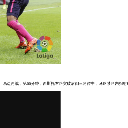
建树。易边再战，第66分钟，西斯托右路突破后倒三角传中，马略禁区内扫