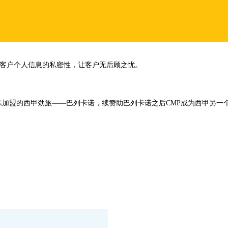
护客户个人信息的私密性，让客户无后顾之忧。
呈栋加盟的西甲劲旅——巴列卡诺，续赞助巴列卡诺之后CMP成为西甲另一个