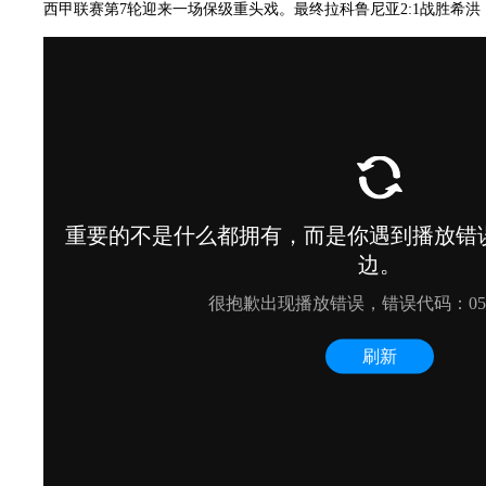
西甲联赛第7轮迎来一场保级重头戏。最终拉科鲁尼亚2:1战胜希