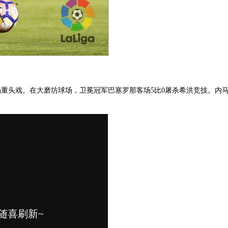
迎来一场重头戏。在大磨坊球场，卫冕冠军巴塞罗那客场5比0屠杀希洪竞技。